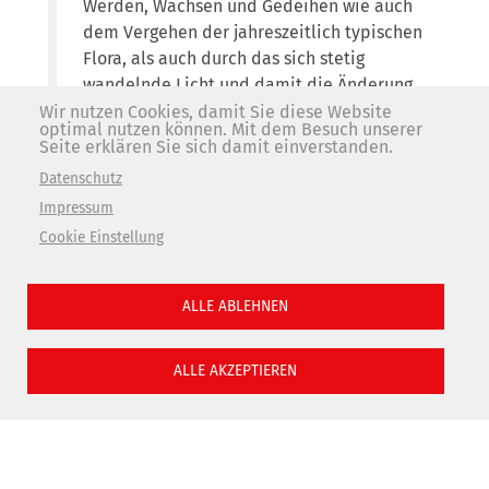
Werden, Wachsen und Gedeihen wie auch
dem Vergehen der jahreszeitlich typischen
Flora, als auch durch das sich stetig
wandelnde Licht und damit die Änderung
der Stimmung.
Wir nutzen Cookies, damit Sie diese Website
optimal nutzen können. Mit dem Besuch unserer
Ruth Röttenbacher
Seite erklären Sie sich damit einverstanden.
Datenschutz
Impressum
Laufzeit
Cookie Einstellung
24. Februar 2024
bis
07. April 2024
Termine
ALLE ABLEHNEN
23.02.2024 – 19:00 Uhr
Ausstellungseröffnung (Eintritt frei)
ALLE AKZEPTIEREN
26.03.2024 – 18:00 Uhr
Klavierabend mit Johann Kampsen
09.04.2024 – 18:00 Uhr
Finissage mit Weinverkostung