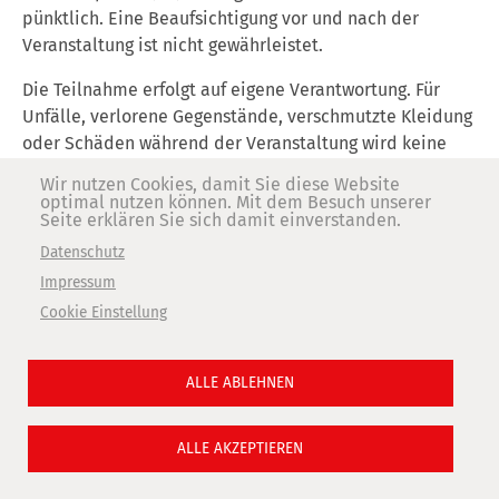
pünktlich. Eine Beaufsichtigung vor und nach der
Veranstaltung ist nicht gewährleistet.
Die Teilnahme erfolgt auf eigene Verantwortung. Für
Unfälle, verlorene Gegenstände, verschmutzte Kleidung
oder Schäden während der Veranstaltung wird keine
Haftung übernommen. Bitte beachten Sie, dass beim
Wir nutzen Cookies, damit Sie diese Website
Arbeiten mit Farben, Werkzeugen oder sonstigen
optimal nutzen können. Mit dem Besuch unserer
Seite erklären Sie sich damit einverstanden.
Materialien trotz Sorgfalt Spuren entstehen können.
Datenschutz
Über eine eingegangene Anmeldung informieren wir Sie
Impressum
mit einer Reservierungsbestätigung per E-Mail. Die
Cookie Einstellung
Plätze werden in der Reihenfolge des Eingangs der
Anmeldungen vergeben. Eine Stornierung ist bis 2 Tage
vor Beginn des Workshops möglich. Bei einer späteren
ALLE ABLEHNEN
Stornierung oder Nichterscheinen wird die Gebühr in
Rechnung gestellt.
ALLE AKZEPTIEREN
Für jeden Workshop ist eine Mindestteilnehmerzahl