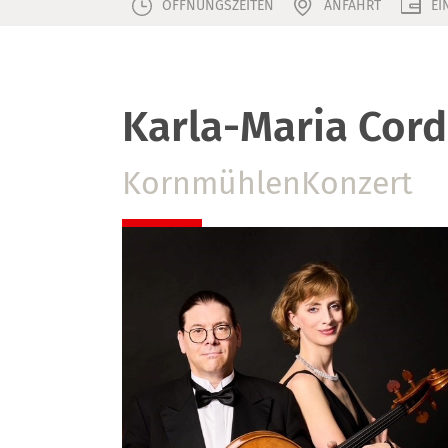
ÖFFNUNGSZEITEN
ANFAHRT
EI
Karla-Maria Cord
KornmühlenKonzert