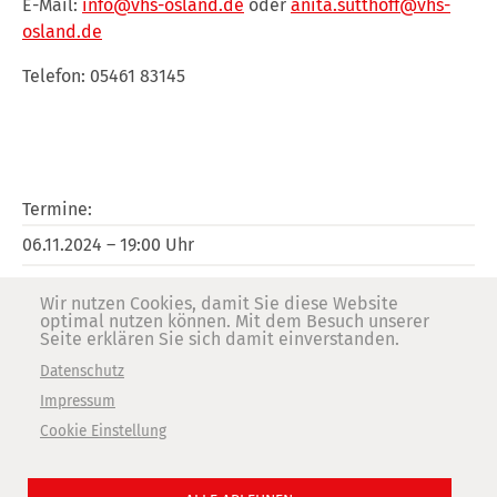
E-Mail:
info@vhs-osland.de
oder
anita.sutthoff@vhs-
osland.de
Telefon: 05461 83145
Termine
06.11.2024 – 19:00 Uhr
Preise
Wir nutzen Cookies, damit Sie diese Website
10 Euro
optimal nutzen können. Mit dem Besuch unserer
Seite erklären Sie sich damit einverstanden.
Dauer
Datenschutz
19:00-21:15 Uhr
Impressum
Ort
Cookie Einstellung
Tuchmacher Museum Bramsche
Mühlenort 6