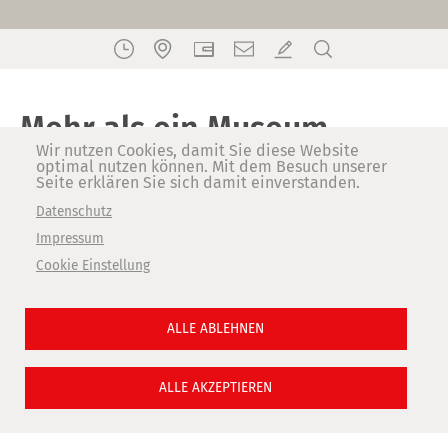
Mehr als ein Museum
Wir nutzen Cookies, damit Sie diese Website
optimal nutzen können. Mit dem Besuch unserer
Seite erklären Sie sich damit einverstanden.
Datenschutz
Impressum
Cookie Einstellung
ALLE ABLEHNEN
In einer historischen Tuchfabrik stellen wir auf über 100
ALLE AKZEPTIEREN
Jahre alten Maschinen Wolldecken her und erzählen die
Geschichte der Wollverarbeitung und der Bramscher